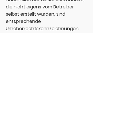
die nicht eigens vom Betreiber
selbst erstellt wurden, sind
entsprechende
Urheberrechtskennzeichnungen
vermerkt. Fällt Ihnen trotz unserer
Bemühungen eine
Urheberrechtsverletzung auf,
bitten wir darum, darüber in
Kenntnis gesetzt zu werden. Sobald
uns solche Rechtsverletzungen
bekannt werden, gehen wir
dagegen vor und entfernen
entsprechende Inhalte umgehend.