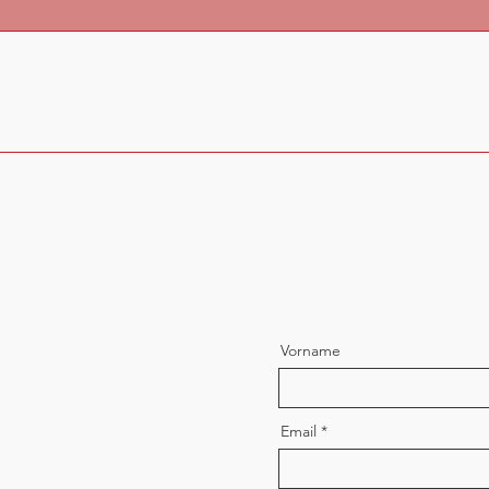
Start
Shop
Galerie
Partner
Kontakt
t
Vorname
Email