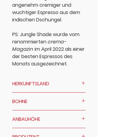
angenehm
cremiger
und
wuchtiger Espresso aus dem
indischen Dschungel.
PS
: Jungle Shade wurde vom
renommierten
crema-
Magazin
im April 2022 als einer
der besten Espressos des
Monats
ausgezeichnet
.
HERKUNFTSLAND
Indien
BOHNE
Canephora (Robusta)
ANBAUHÖHE
Varietät Old Paradenia
950m
PRODUZENT