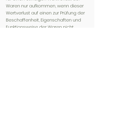
Waren nur aufkommen, wenn dieser
Wertverlust auf einen zur Prüfung der
Beschaffenheit, Eigenschaften und
Funktionsweise der Waren nicht
notwendigen Umgang mit ihnen
zurückzuführen ist.
AGB
Datenschutz
Versandrichtlinie
Rückgaberecht