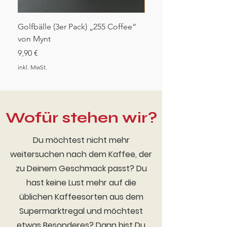
Golfbälle (3er Pack) „255 Coffee“
Espresso "Jungle Sha
von Mynt
Sale-Preis
ab
9,90 €
Preis
9,90 €
inkl. MwSt.
inkl. MwSt.
Wofür stehen wir?
Du möchtest nicht mehr
weitersuchen nach dem Kaffee, der
zu Deinem Geschmack passt? Du
hast keine Lust mehr auf die
üblichen Kaffeesorten aus dem
Supermarktregal und möchtest
etwas Besonderes? Dann bist Du