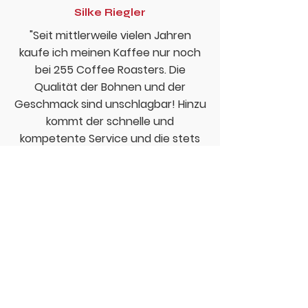
Silke Riegler
"Seit mittlerweile vielen Jahren
kaufe ich meinen Kaffee nur noch
bei 255 Coffee Roasters. Die
Qualität der Bohnen und der
Geschmack sind unschlagbar! Hinzu
kommt der schnelle und
kompetente Service und die stets
gute Beratung. Wer seinen Kaffee
noch woanders kauft ist selber
schuld 😊"
Ömer Maras
“Mit ABSTAND der aromatischste
und qualitativ hochwertigste